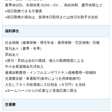
夏季休(3日)、冬期休業 (12/30～1/3）、有給休暇、慶弔休暇など
※祝日勤務できる方優遇
※祝日勤務の場合は、振替休日取得または休日出勤手当支給
福利厚生
社会保険（健康保険・厚生年金・雇用保険・労災保険）完備
賞与あり（夏季・冬季）
昇給あり
※賞与・昇給は会社の業績、個人の勤務態度による
中小企業退職金共済加入
健康診断費用・インフルエンザワクチン接種費用一部補助
交通費全額・車通勤可(条件により社用車勤務可)
入社して６ヶ月経過後に入社祝金（８万円）を支給
※ホームページからの応募など直接応募に限る
交通費