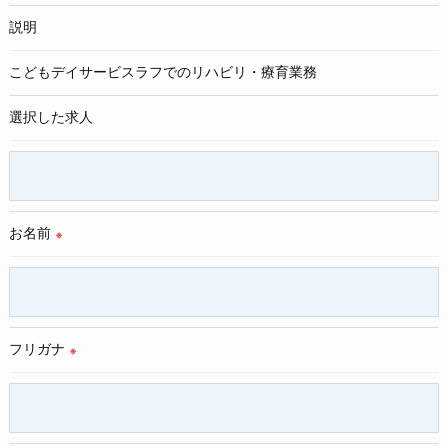
＜個人情報の委託について＞
説明
当店では、利用目的の達成に必要な範囲において、個人情報を
外部に委託する場合があります。
こどもデイサービスラフでのリハビリ・療育業務
これらの委託先に対しては個人情報保護契約等の措置をとり、
適切な監督を行います。
選択した求人
＜個人情報の安全管理＞
当店では、個人情報の漏洩等がなされないよう、適切に安全管
理対策を実施します。
お名前
※
＜個人情報を与えなかった場合に生じる結果＞
必要な情報を頂けない場合は、それに対応した当店のサービス
をご提供できない場合がございますので予めご了承ください。
＜個人情報の開示･訂正・削除･利用停止の手続について＞
フリガナ
※
当店では、お客様の個人情報の開示･訂正･削除・利用停止の手
続を定めさせて頂いております。
ご本人である事を確認のうえ、対応させて頂きます。
個人情報の開示･訂正･削除・利用停止の具体的手続きにつきま