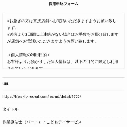
採用申込フォーム
※お急ぎの方は直接店舗へお電話いただきますようお願い致し
ます。
※送信より2日間以上連絡がない場合はお手数をお掛け致します
が店舗へお電話いただきますようお願い致します。
＜個人情報の利用目的＞
お客様よりお預かりした個人情報は、以下の目的に限定し利用
させていただきます。
・本サービスに関する顧客管理
・本サービスの運営上必要な事項のご連絡
URL
＜個人情報の提供について＞
https://lifeis-llc-recruit.com/recruit/detail/4722/
当店ではお客様の同意を得た場合または法令に定められた場合
タイトル
を除き、
取得した個人情報を第三者に提供することはいたしません。
作業療法士（パート）：こどもデイサービス